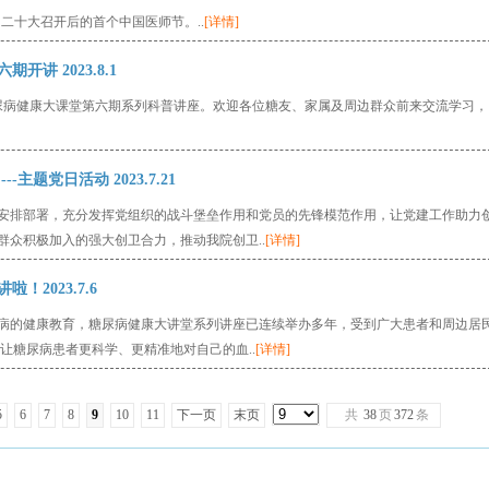
党的二十大召开后的首个中国医师节。..
[详情]
讲 2023.8.1
糖尿病健康大课堂第六期系列科普讲座。欢迎各位糖友、家属及周边群众前来交流学习，
主题党日活动 2023.7.21
安排部署，充分发挥党组织的战斗堡垒作用和党员的先锋模范作用，让党建工作助力
众积极加入的强大创卫合力，推动我院创卫..
[详情]
2023.7.6
病的健康教育，糖尿病健康大讲堂系列讲座已连续举办多年，受到广大患者和周边居
让糖尿病患者更科学、更精准地对自己的血..
[详情]
5
6
7
8
9
10
11
下一页
末页
共
38
页
372
条