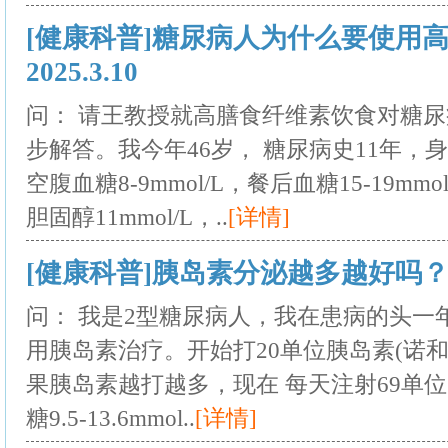
[健康科普]糖尿病人为什么要使用
2025.3.10
问： 请王教授就高膳食纤维素饮食对糖
步解答。我今年46岁， 糖尿病史11年，身
空腹血糖8-9mmol/L，餐后血糖15-19mm
胆固醇11mmol/L，..
[详情]
[健康科普]胰岛素分泌越多越好吗？202
问： 我是2型糖尿病人，我在患病的头一
用胰岛素治疗。开始打20单位胰岛素(诺和
果胰岛素越打越多，现在 每天注射69单位
糖9.5-13.6mmol..
[详情]