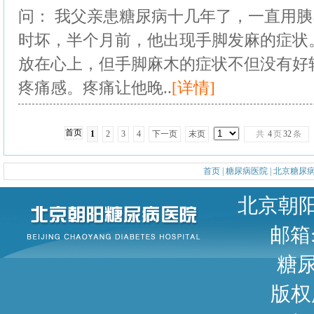
问： 我父亲患糖尿病十几年了，一直用
时坏，半个月前，他出现手脚发麻的症状
放在心上，但手脚麻木的症状不但没有好
疼痛感。疼痛让他晚..
[详情]
首页
1
2
3
4
下一页
末页
共
4
页
32
条
首页
|
糖尿病医院
|
北京糖尿
北京朝阳区甜水园东街1号 
邮箱: 
糖尿病咨询
版权