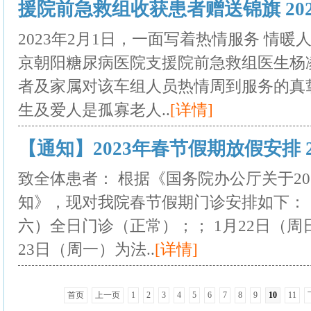
援院前急救组收获患者赠送锦旗 2023.
2023年2月1日，一面写着热情服务 情
京朝阳糖尿病医院支援院前急救组医生杨
者及家属对该车组人员热情周到服务的真
生及爱人是孤寡老人..
[详情]
【通知】2023年春节假期放假安排 202
致全体患者： 根据《国务院办公厅关于20
知》，现对我院春节假期门诊安排如下：： 
六）全日门诊（正常）；； 1月22日（周
23日（周一）为法..
[详情]
首页
上一页
1
2
3
4
5
6
7
8
9
10
11